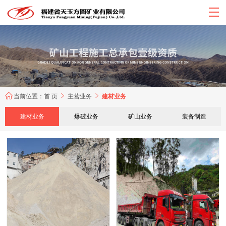
当前位置：
首 页
主营业务
建材业务



建材业务
爆破业务
矿山业务
装备制造